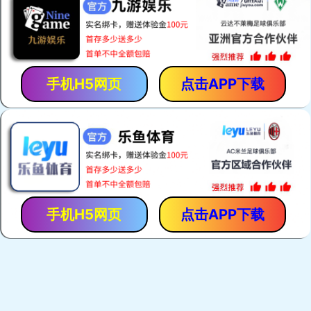
未分类
23小时前
0
How Online Casinos Work for
Australian Players
未分类
昨天
0
How Litecoin Casinos Handle Fast
Transactions and What Makes Them
Efficient for Players
未分类
昨天
0
De Waarde van Reload Bonussen voor
Loyale Spelers
未分类
昨天
0