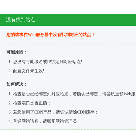
最新发布
排序
更新
浏览
点赞
评论
Casinò con CIE 2026 Guida alla
registrazione con CIE
未分类
3小时前
0
Najlepšie zahraničné online kasína s
rýchlymi výbermi pre Slovákov
未分类
21小时前
0
Ako sa orientovať v používateľskom
rozhraní anglického kasína