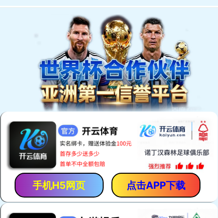
最新发布
排序
更新
浏览
点赞
评论
Casinò con CIE 2026 Guida alla
registrazione con CIE
未分类
3小时前
0
Najlepšie zahraničné online kasína s
rýchlymi výbermi pre Slovákov
未分类
21小时前
0
Ako sa orientovať v používateľskom
rozhraní anglického kasína